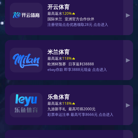
和争夺冠军的希望。在接下来的比赛中，队伍将继续发扬
团结拼搏的精神，面对来自各方的挑战。本文将从四个方
面详细分析杭州网球队的表现，包括球队实力、战术策
略、团队协作以及未来展望。这些因素共同构成了球队目
前所取得佳绩的重要基础，也为夺冠之路铺平了道路。
1、球队实力与表现
杭州网球队在本次挑战赛中的整体实力得到了充分体现。
首先，球队中的核心选手们发挥稳定，多位运动员在关键
时刻屡屡打出精彩表现，为球队积累了宝贵的积分。其
次，替补球员也展现出了极高的竞技水平，每当主力需要
休息时，他们能够迅速顶上，并保持比赛节奏不受影响，
这种深厚的阵容厚度是其他对手难以匹敌的。
另外，从个人技术层面来看，杭州网球队成员都具备较强
的基本功，无论是发球、接发还是场上移动，都体现出了
良好的训练素养。这种扎实的基本功不仅让他们在比赛中
游刃有余，更使得他们能够应对各种突发情况，从而掌控
比赛节奏。
最后，教练组对于每场比赛都有详尽的准备与分析，根据